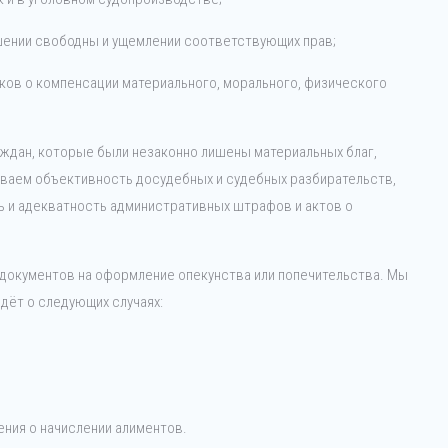
шении свободны и ущемлении соответствующих прав;
сков о компенсации материального, морального, физического
аждан, которые были незаконно лишены материальных благ,
иваем объективность досудебных и судебных разбирательств,
ь и адекватность административных штрафов и актов о
 документов на оформление опекунства или попечительства. Мы
дёт о следующих случаях:
ения о начислении алиментов.