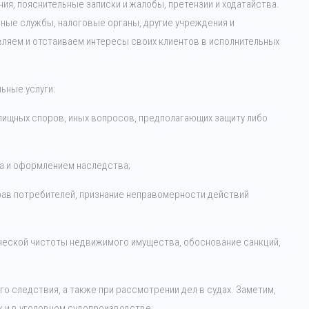
ия, пояснительные записки и жалобы, претензии и ходатайства.
ные службы, налоговые органы, другие учреждения и
ляем и отстаиваем интересы своих клиентов в исполнительных
ьные услуги:
лищных споров, иных вопросов, предполагающих защиту либо
а и оформлением наследства;
рав потребителей, признание неправомерности действий
ческой чистоты недвижимого имущества, обоснование санкций,
о следствия, а также при рассмотрении дел в судах. Заметим,
к и в уголовном судопроизводстве;