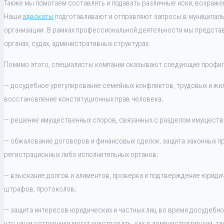
Также мы помогаем составлять и подавать различные иски, возражен
Наши
адвокаты
подготавливают и отправляют запросы в муниципаль
организации. В рамках профессиональной деятельности мы представ
органах, судах, административных структурах.
Помимо этого, специалисты компании оказывают следующие профил
— досудебное урегулирование семейных конфликтов, трудовых и жи
восстановление конституционных прав человека;
— решение имущественных споров, связанных с разделом имуществ
— обжалование договоров и финансовых сделок, защита законных п
регистрационных либо исполнительных органов;
— взыскание долгов и алиментов, проверка и подтверждение юриди
штрафов, протоколов;
— защита интересов юридических и частных лиц во время досудебног
что наши сотрудники могут участвовать, как в административном, та